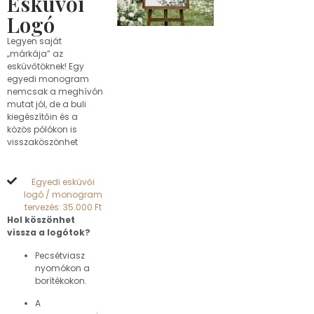
Esküvői
Logó
Legyen saját
„márkája” az
esküvőtöknek! Egy
egyedi monogram
nemcsak a meghívón
mutat jól, de a buli
kiegészítőin és a
közös pólókon is
visszaköszönhet
Egyedi esküvői
logó / monogram
tervezés: 35.000 Ft
Hol köszönhet
vissza a logótok?
Pecsétviasz
nyomókon a
borítékokon.
A