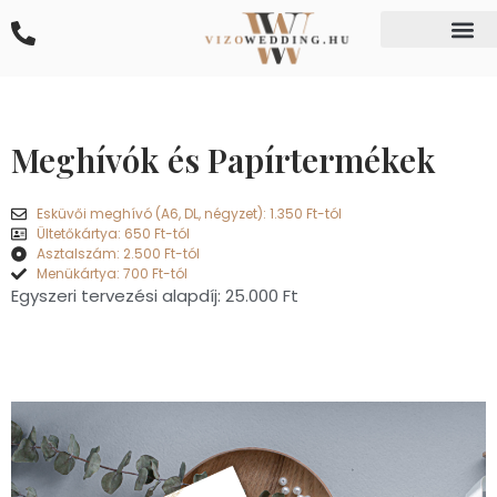
Grafika és Design
Meghívók és Papírtermékek
Esküvői meghívó (A6, DL, négyzet): 1.350 Ft-tól
Ültetőkártya: 650 Ft-tól
Asztalszám: 2.500 Ft-tól
Menükártya: 700 Ft-tól
Egyszeri tervezési alapdíj: 25.000 Ft