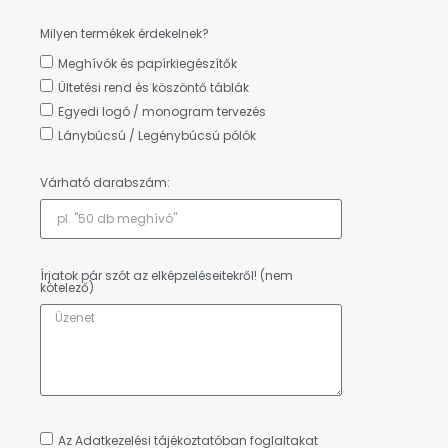
Milyen termékek érdekelnek?
Meghívók és papírkiegészítők
Ültetési rend és köszöntő táblák
Egyedi logó / monogram tervezés
Lánybúcsú / Legénybúcsú pólók
Várható darabszám:
Írjatok pár szót az elképzeléseitekről! (nem
kötelező)
Az Adatkezelési tájékoztatóban foglaltakat