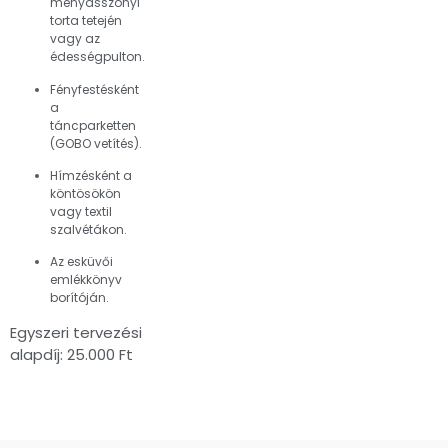
menyasszonyi
torta tetején
vagy az
édességpulton.
Fényfestésként
a
táncparketten
(GOBO vetítés).
Hímzésként a
köntösökön
vagy textil
szalvétákon.
Az esküvői
emlékkönyv
borítóján.
Egyszeri tervezési
alapdíj: 25.000 Ft