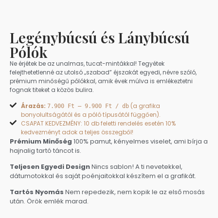
Legénybúcsú és Lánybúcsú
Pólók
Ne érjétek be az unalmas, tucat-mintákkal! Tegyétek
felejthetetlenné az utolsó „szabad” éjszakát egyedi, névre szóló,
prémium minőségű pólókkal, amik évek múlva is emlékeztetni
fognak titeket a közös bulira.
Árazás:
(a grafika
7.900 Ft – 9.900 Ft / db
bonyolultságától és a póló típusától függően).
CSAPAT KEDVEZMÉNY: 10 db feletti rendelés esetén 10%
kedvezményt adok a teljes összegből!
Prémium Minőség
100% pamut, kényelmes viselet, ami bírja a
hajnalig tartó táncot is.
Teljesen Egyedi Design
Nincs sablon! A ti nevetekkel,
dátumotokkal és saját poénjaitokkal készítem el a grafikát.
Tartós Nyomás
Nem repedezik, nem kopik le az első mosás
után. Örök emlék marad.