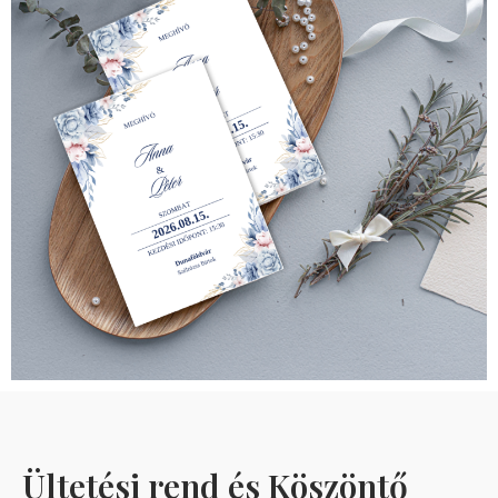
Ültetési rend és Köszöntő